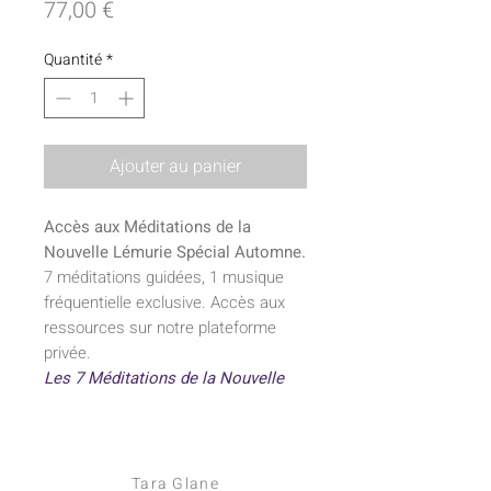
Prix
77,00 €
Quantité
*
Ajouter au panier
Accès aux Méditations de la
Nouvelle Lémurie Spécial Automne.
7 méditations guidées, 1 musique
fréquentielle exclusive. Accès aux
ressources sur notre plateforme
privée.
Les 7 Méditations de la Nouvelle
Lémurie sont des produits
numériques, accessibles
uniquement en ligne sur notre
plateforme privée. Dans les 24h
Tara Glane