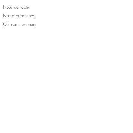
après ton paiement, tu recevras un
Nous contacter
mail avec un lien d'accès.
Nos programmes
Qui sommes-nous
Conditions générales de vente
Recevoir notre lettre privée
Envoyer
©
2008 - 2026
par Tara Glane Éditions