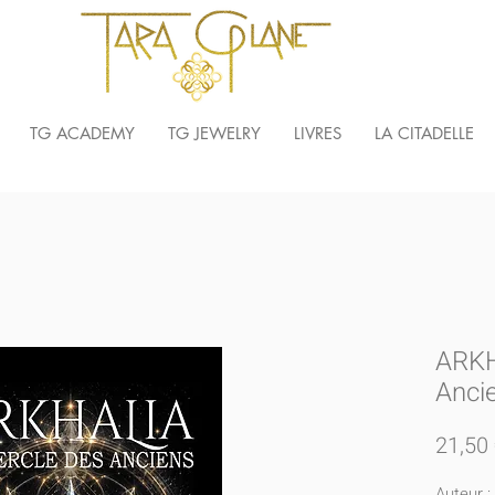
TG ACADEMY
TG JEWELRY
LIVRES
LA CITADELLE
ARKH
Anci
21,50
Auteur :