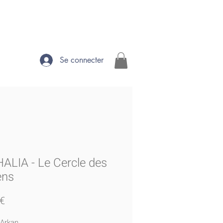
Se connecter
ALIA - Le Cercle des
ens
Prix
 €
 Arkan