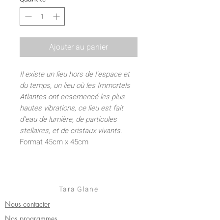
Ajouter au panier
Il existe un lieu hors de l'espace et
du temps, un lieu où les Immortels
Atlantes ont ensemencé les plus
hautes vibrations, ce lieu est fait
d'eau de lumière, de particules
stellaires, et de cristaux vivants.
Format 45cm x 45cm
Impression sur toile texturée et
résistante à la décoloration ( (sans
azurant optique, sans OBA).
• Toile en mélange polycoton de 3,18
Tara Glane
cm d’épaisseur
Nous contacter
• Poids du tissu de la toile : 344 g/m²
Nos programmes