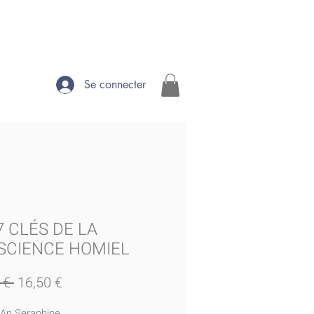
Se connecter
7 CLÉS DE LA
SCIENCE HOMIEL
Prix
Prix
 € 
16,50 €
original
promotionnel
 An Seraphine