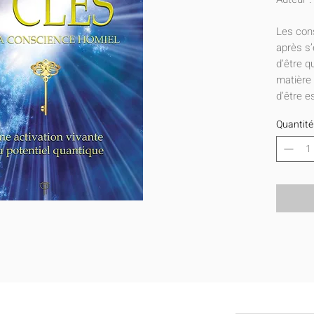
Les con
après s’
d’être q
matière 
d’être 
clés de 
Quantité
toute la
émerge e
l’ADN p
originel
nouvelle
recevez 
primordi
l’avance
l’humani
Rencont
de la co
enseigne