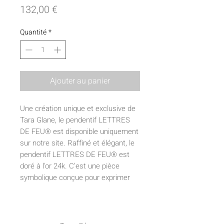
Prix
132,00 €
Quantité
*
Ajouter au panier
Une création unique et exclusive de
Tara Glane, le pendentif LETTRES
DE FEU® est disponible uniquement
sur notre site. Raffiné et élégant, le
pendentif LETTRES DE FEU® est
doré à l'or 24k. C’est une pièce
symbolique conçue pour exprimer
force, présence et affirmation de
soi. Diamètre 3 cm. Fabrication
française, gage de qualité et
d'authenticité, finition noble dans un