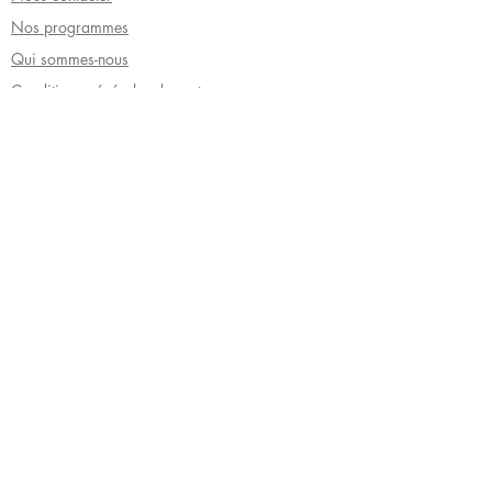
Nos programmes
Qui sommes-nous
Conditions générales de vente
Recevoir notre lettre privée
Envoyer
©
2008 - 2026
par Tara Glane Éditions
© Copyright - Le téléchargement et la copie sont
interdits.