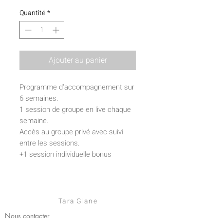
Quantité
*
Ajouter au panier
Programme d'accompagnement sur
6 semaines.
1 session de groupe en live chaque
semaine.
Accès au groupe privé avec suivi
entre les sessions.
+1 session individuelle bonus
+ 1 audit bonus individualisé
Dans les 24h après ton paiement, tu
recevras un mail avec les détails.
Tara Glane
Nous contacter